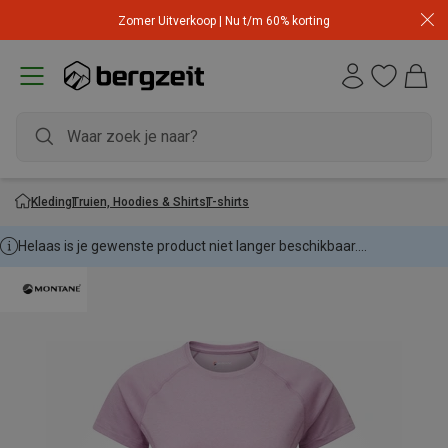
Zomer Uitverkoop | Nu t/m 60% korting
Kleding
Truien, Hoodies & Shirts
T-shirts
Helaas is je gewenste product niet langer beschikbaar....