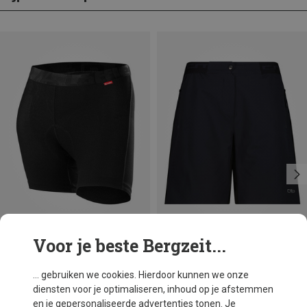
Voor je beste Bergzeit...
Maten
+2
XXS
S
L
CMP
... gebruiken we cookies. Hierdoor kunnen we onze
Dames Fietsbroek
diensten voor je optimaliseren, inhoud op je afstemmen
€ 73,80
en je gepersonaliseerde advertenties tonen. Je