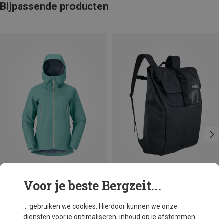
Bijpassende producten
Voor je beste Bergzeit...
Je bespaart 23%
Maten
XS
S
M
Norrona
... gebruiken we cookies. Hierdoor kunnen we onze
Dames Falketind GTX Jas
diensten voor je optimaliseren, inhoud op je afstemmen