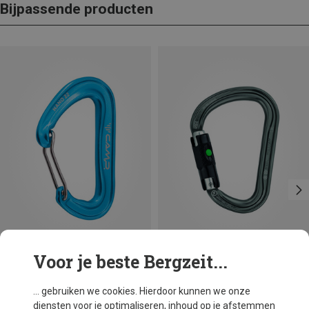
Bijpassende producten
Voor je beste Bergzeit...
Je bespaart 18%
Maten
BALL-LOCK
Petzl
... gebruiken we cookies. Hierdoor kunnen we onze
William Ball-Lock HMS Karabiner
diensten voor je optimaliseren, inhoud op je afstemmen