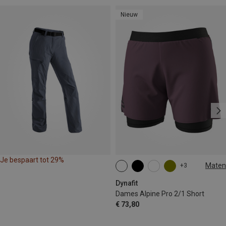
Nieuw
Je bespaart tot 29%
Maten
+3
XS
S
M
XL
Dynafit
Dames Alpine Pro 2/1 Short
€ 73,80