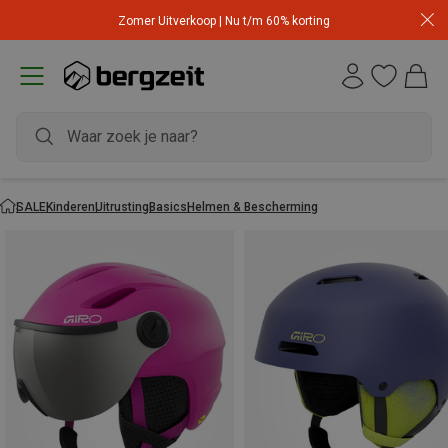
Zomer Uitverkoop | Nu t/m 60% korting
SALE
Kinderen
Uitrusting
Basics
Helmen & Bescherming