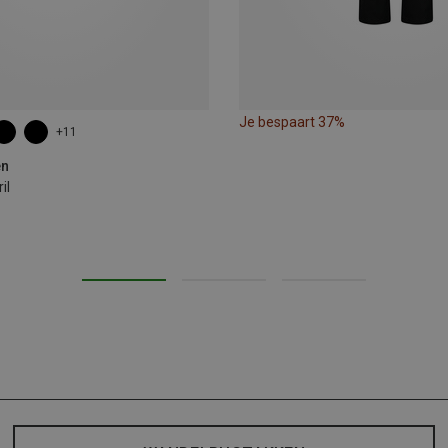
Je bespaart 37%
+11
en
il