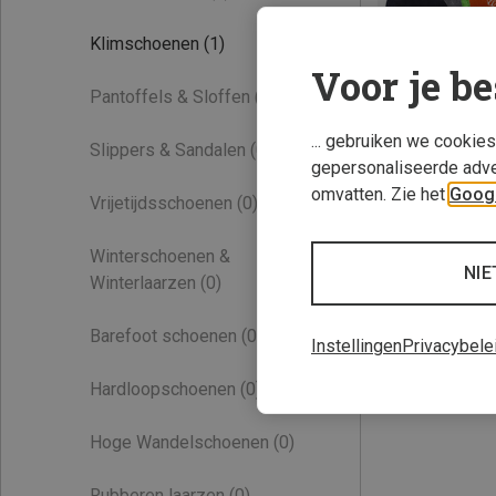
Klimschoenen
(1)
Voor je be
Pantoffels & Sloffen
(0)
... gebruiken we cookie
Slippers & Sandalen
(0)
gepersonaliseerde adve
omvatten. Zie het
Googl
Vrijetijdsschoenen
(0)
Je bespaart 57%
Winterschoenen &
NIE
Winterlaarzen
(0)
Barefoot schoenen
(0)
Instellingen
Privacybele
Hardloopschoenen
(0)
Hoge Wandelschoenen
(0)
Rubberen laarzen
(0)