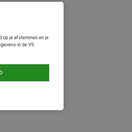
ud op je afstemmen en je
egevens in de VS
D
keken