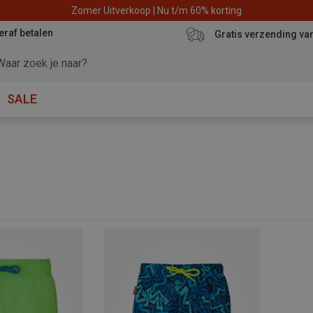
Zomer Uitverkoop | Nu t/m 60% korting
eraf betalen
Gratis verzending va
SALE