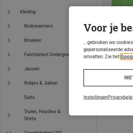
Kleding
Voor je be
Bodywarmers
Broeken
... gebruiken we cookie
gepersonaliseerde adve
Functioneel Ondergoed
omvatten. Zie het
Googl
Je bespaart tot 
Jassen
NIE
Rokjes & Jurken
Instellingen
Privacybele
Suits
Truien, Hoodies &
Shirts
Zwemkleding
(10)