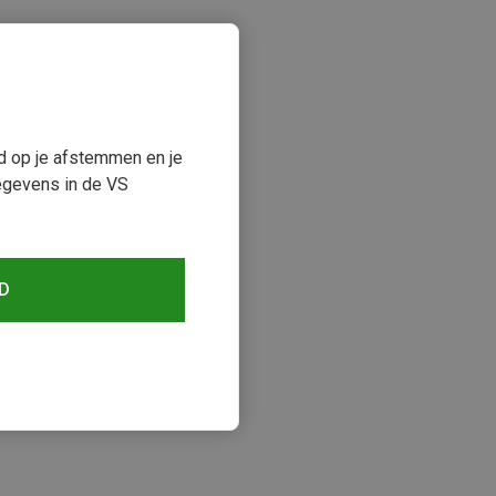
ud op je afstemmen en je
egevens in de VS
D
keken