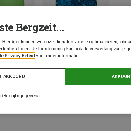
ste Bergzeit...
s. Hierdoor kunnen we onze diensten voor je optimaliseren, inho
rtenties tonen. Je toestemming kan ook de verwerking van je g
e Privacy Beleid
voor meer informatie.
43%
Je bespaart tot 46%
T AKKOORD
AKKOOR
2 van 2 producten be
id
Bedrijfsgegevens