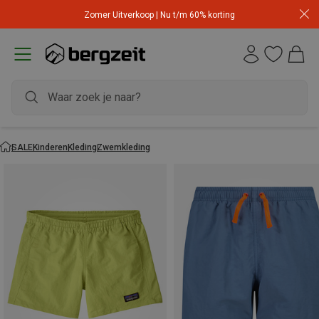
Zomer Uitverkoop | Nu t/m 60% korting
SALE
Kinderen
Kleding
Zwemkleding