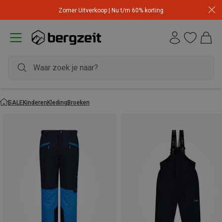
Zomer Uitverkoop | Nu t/m 60% korting
SALE
Kinderen
Kleding
Broeken