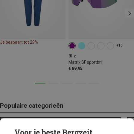
Je bespaart tot 29%
+10
Bliz
Matrix SF sportbril
€ 89,95
Populaire categorieën
BACKPACKS
Voor je beste Bergzeit...