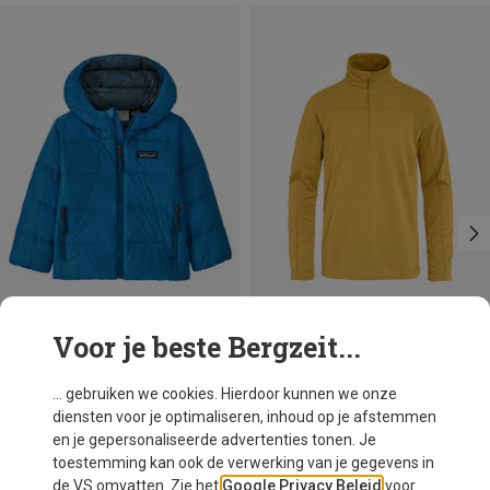
Voor je beste Bergzeit...
Je bespaart 50%
Je bespaart 28%
... gebruiken we cookies. Hierdoor kunnen we onze
diensten voor je optimaliseren, inhoud op je afstemmen
en je gepersonaliseerde advertenties tonen. Je
toestemming kan ook de verwerking van je gegevens in
de VS omvatten. Zie het
Google Privacy Beleid
voor