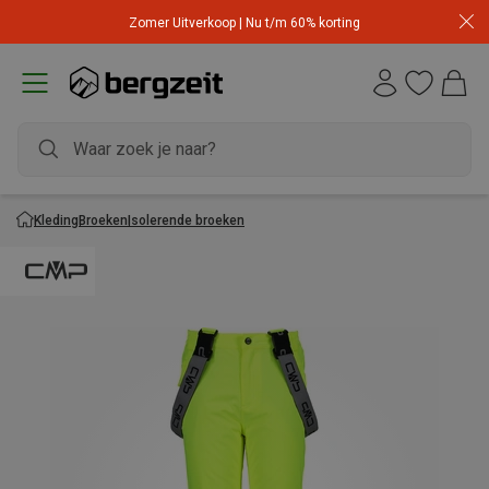
Zomer Uitverkoop | Nu t/m 60% korting
Kleding
Broeken
Isolerende broeken