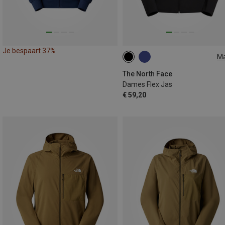
Je bespaart 37%
M
S
M
L
The North Face
Dames Flex Jas
€ 59,20