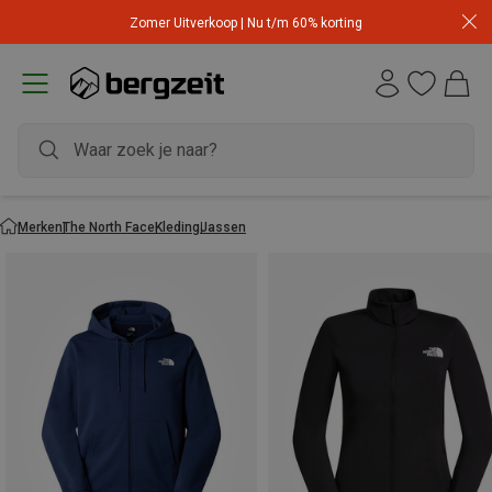
Zomer Uitverkoop | Nu t/m 60% korting
Merken
The North Face
Kleding
Jassen