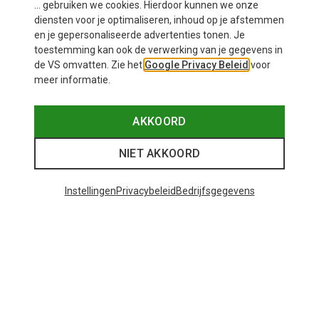
... gebruiken we cookies. Hierdoor kunnen we onze
diensten voor je optimaliseren, inhoud op je afstemmen
en je gepersonaliseerde advertenties tonen. Je
toestemming kan ook de verwerking van je gegevens in
de VS omvatten. Zie het
Google Privacy Beleid
voor
meer informatie.
AKKOORD
Je bespaart 35%
Je bespaart 34%
NIET AKKOORD
Instellingen
Privacybeleid
Bedrijfsgegevens
26 van 26 producten bekeken
Mogelijk interessant voor je