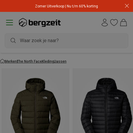
Zomer Uitverkoop | Nu t/m 60% korting
Merken
The North Face
Kleding
Jassen