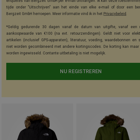
enquêtes van Bergzeit GmbH per e-mail ontvangen. Ik kan deze toestemming
tijde onder "Uitschrijven" aan het einde van elke e-mail of door een be
Bergzeit GmbH herroepen. Meer informatie vind ik in het
Privacybeleid
.
*Geldig gedurende 30 dagen vanaf de datum van uitgifte, vanaf een 
aankoopwaarde van €100 (na evt. retourzendingen). Geldt niet voor elek
artikelen (inclusief GPS-apparaten), literatuur, voeding, waardebonnen en 
niet worden gecombineerd met andere kortingscodes. De korting kan maar
worden ingewisseld. Contante uitbetaling is niet mogelijk.
NU REGISTREREN