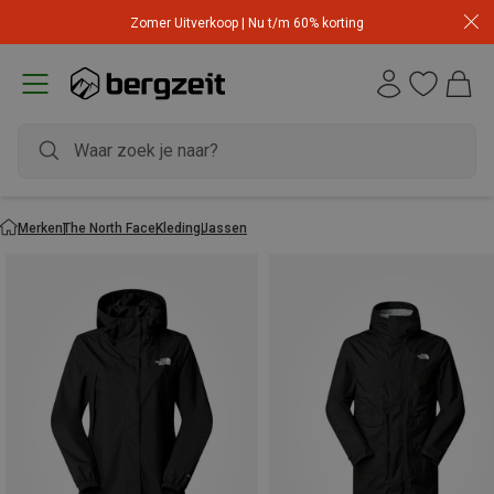
Zomer Uitverkoop | Nu t/m 60% korting
Merken
The North Face
Kleding
Jassen