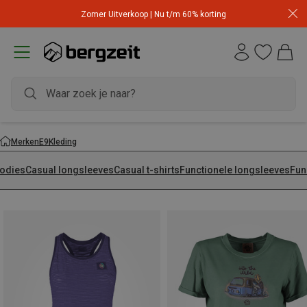
Zomer Uitverkoop | Nu t/m 60% korting
Merken
E9
Kleding
odies
Casual longsleeves
Casual t-shirts
Functionele longsleeves
Fun