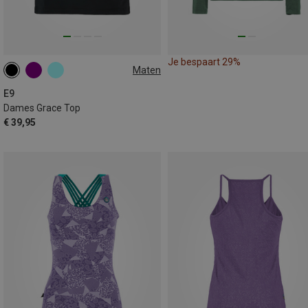
Je bespaart 29%
Maten
M
L
E9
Dames Grace Top
€ 39,95