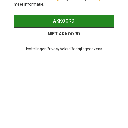
meer informatie.
AKKOORD
Je bespaart 29%
Je bespaart 29%
NIET AKKOORD
Instellingen
Privacybeleid
Bedrijfsgegevens
32 van 32 producten bekeken
Mogelijk interessant voor je