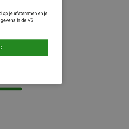
ud op je afstemmen en je
egevens in de VS
D
keken