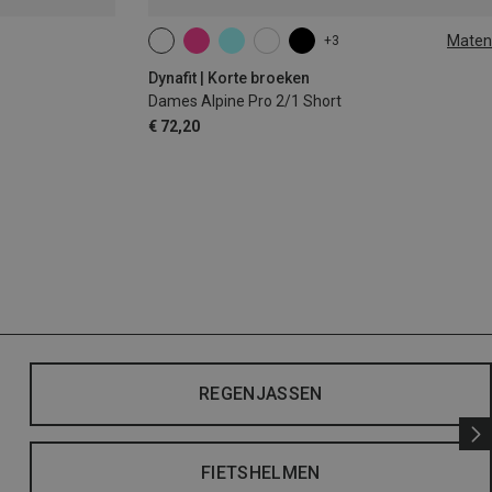
Maten
+3
XS
S
M
L
XL
Dynafit | Korte broeken
Dames Alpine Pro 2/1 Short
€ 72,20
REGENJASSEN
FIETSHELMEN