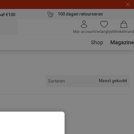
100 dagen retourneren
naf €100
Mijn account
Verlanglijst
Winkelmand
Shop
Magazine
Meest gekocht
Sorteren