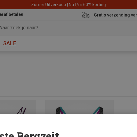
Zomer Uitverkoop | Nu t/m 60% korting
eraf betalen
Gratis verzending va
SALE
ste Bergzeit...