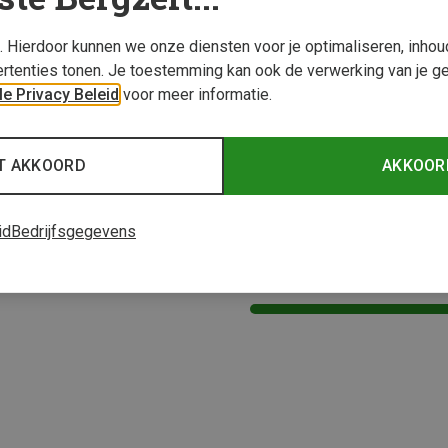
s. Hierdoor kunnen we onze diensten voor je optimaliseren, inho
rtenties tonen. Je toestemming kan ook de verwerking van je g
e Privacy Beleid
voor meer informatie.
T AKKOORD
AKKOOR
Je bespaart 10%
id
Bedrijfsgegevens
2 van 2 producten be