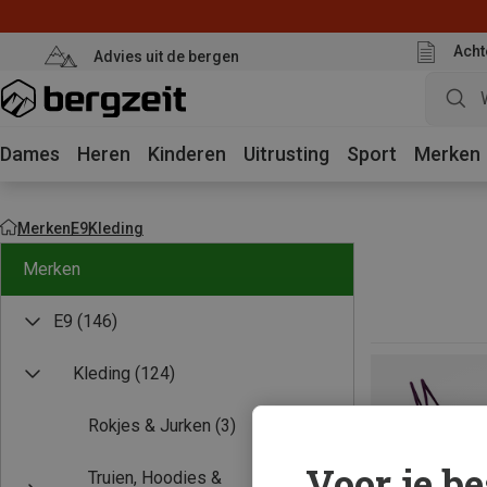
Acht
Advies uit de bergen
Dames
Heren
Kinderen
Uitrusting
Sport
Merken
Merken
E9
Kleding
Merken
E9
(146)
Kleding
(124)
Rokjes & Jurken
(3)
Voor je be
Truien, Hoodies &