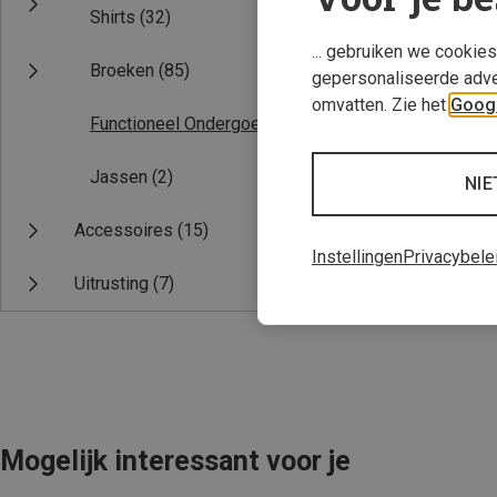
Shirts
(32)
... gebruiken we cookie
Broeken
(85)
gepersonaliseerde adve
omvatten. Zie het
Googl
Functioneel Ondergoed
(2)
Jassen
(2)
NIE
Je bespaart 29%
Accessoires
(15)
Instellingen
Privacybele
Uitrusting
(7)
Mogelijk interessant voor je