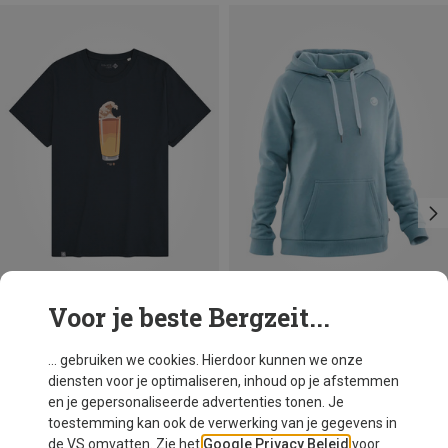
Voor je beste Bergzeit...
Je bespaart 26%
Maten
S
M
L
XL
XXL
Bavarian Caps
... gebruiken we cookies. Hierdoor kunnen we onze
Heren Bierwelle T-shirt
diensten voor je optimaliseren, inhoud op je afstemmen
€ 37,16
en je gepersonaliseerde advertenties tonen. Je
toestemming kan ook de verwerking van je gegevens in
de VS omvatten. Zie het
Google Privacy Beleid
voor