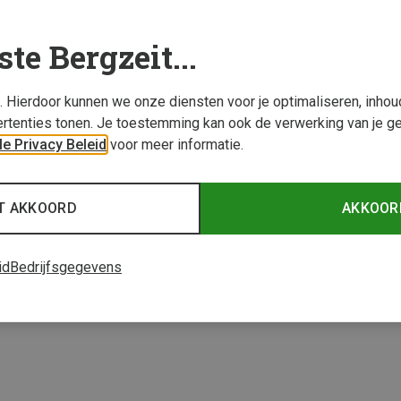
ste Bergzeit...
s. Hierdoor kunnen we onze diensten voor je optimaliseren, inho
rtenties tonen. Je toestemming kan ook de verwerking van je g
e Privacy Beleid
voor meer informatie.
Je bespaart 29%
T AKKOORD
AKKOOR
2 van 2 producten be
id
Bedrijfsgegevens