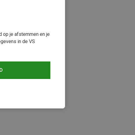
ud op je afstemmen en je
egevens in de VS
D
keken