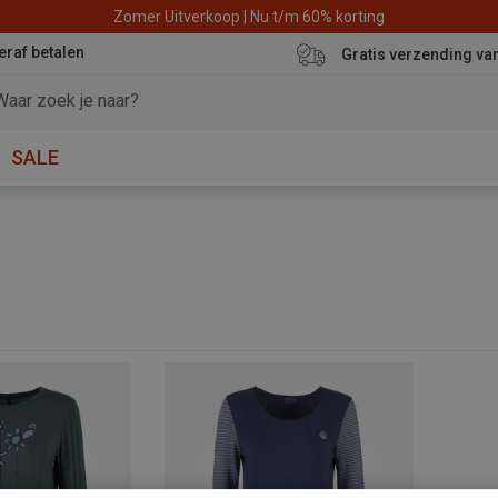
Zomer Uitverkoop | Nu t/m 60% korting
eraf betalen
Gratis verzending va
SALE