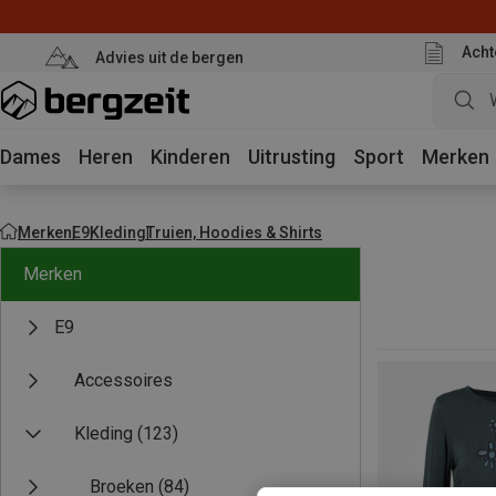
Acht
Advies uit de bergen
Dames
Heren
Kinderen
Uitrusting
Sport
Merken
Merken
E9
Kleding
Truien, Hoodies & Shirts
Merken
E9
Accessoires
Kleding
(123)
Broeken
(84)