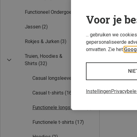
Functioneel Ondergoed
(2)
Voor je be
Jassen
(2)
... gebruiken we cookie
Rokjes & Jurken
(3)
gepersonaliseerde adve
omvatten. Zie het
Googl
Truien, Hoodies &
Je bespaart 29%
Shirts
(32)
NIE
Casual longsleeves
(2)
Instellingen
Privacybele
Casual t-shirts
(16)
Functionele longsleeves
(2)
Functionele t-shirts
(17)
Hoodies
(2)