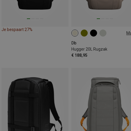
Je bespaart 27%
M
20L
Db
Hugger 20L Rugzak
€ 188,95