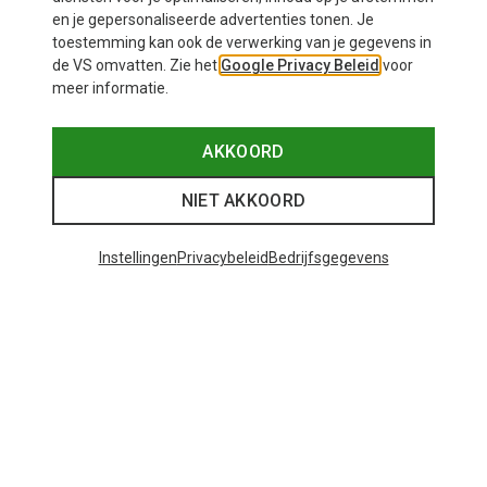
en je gepersonaliseerde advertenties tonen. Je
toestemming kan ook de verwerking van je gegevens in
de VS omvatten. Zie het
Google Privacy Beleid
voor
meer informatie.
AKKOORD
NIET AKKOORD
Instellingen
Privacybeleid
Bedrijfsgegevens
Je bespaart tot 35%
Maten
+11
ONE SIZE
Bliz
Matrix SF sportbril
€ 89,95