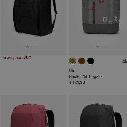
Je bespaart 20%
M
25L
Db
Hauler 25L Rugzak
€ 121,30