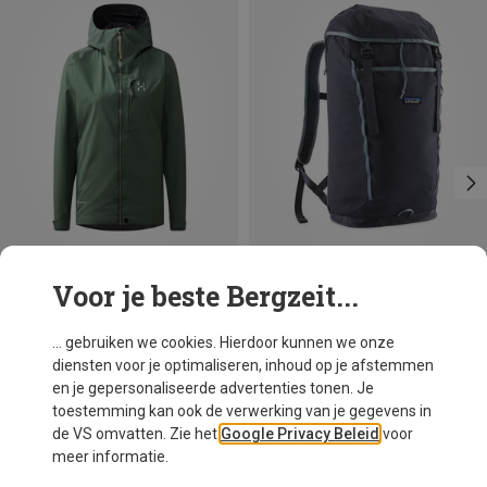
Voor je beste Bergzeit...
Je bespaart 20%
Maten
28L
Patagonia
... gebruiken we cookies. Hierdoor kunnen we onze
Fieldsmith Lid Rugzak
diensten voor je optimaliseren, inhoud op je afstemmen
€ 139,95
en je gepersonaliseerde advertenties tonen. Je
toestemming kan ook de verwerking van je gegevens in
de VS omvatten. Zie het
Google Privacy Beleid
voor
meer informatie.