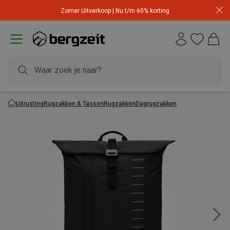
Zomer Uitverkoop | Nu t/m 60% korting
Uitrusting
Rugzakken & Tassen
Rugzakken
Dagrugzakken