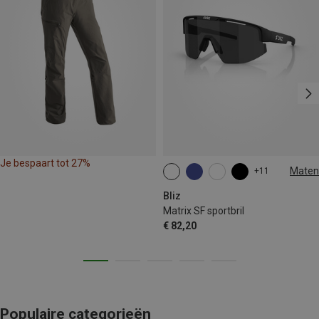
Je bespaart tot 27%
Maten
+11
ONE SIZE
Bliz
Matrix SF sportbril
€ 82,20
Populaire categorieën