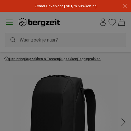
Zomer Uitverkoop | Nu t/m 60% korting
Uitrusting
Rugzakken & Tassen
Rugzakken
Dagrugzakken