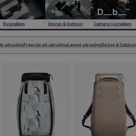
Rugzakken
Reizen & Outdoor
Camera rugzakken
ts uitrusting
Freeride ski uitrusting
Lawine uitrusting
Reizen & Outdoo