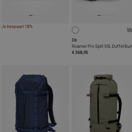
Je bespaart 18%
M
50L
Db
€ 368,95