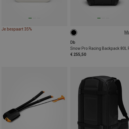
Je bespaart 35%
M
80L
Db
€ 255,50