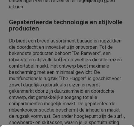
ontberingen van het reizen en er tegelijkertijd goed
uitzien.
Gepatenteerde technologie en stijlvolle
producten
Db biedt een breed assortiment bagage en rugzakken
die doordacht en innovatief zijn ontworpen. Tot de
bekendste producten behoort “De Ramverk”, een
robuuste en stijlvolle koffer op wieltjes die alle reizen
comfortabel maakt. Het ontwerp biedt maximale
bescherming met een minimaal gewicht. De
multifunctionele rugzak “The Hugger” is geschikt voor
zowel dagelijks gebruik als reizen en wordt
gekenmerkt door zijn duurzaamheid en doordachte
ontwerp, dat gemakkelijke toegang tot alle
compartimenten mogelijk maakt. De gepatenteerde
ribbenkooiconstructie beschermt de inhoud en maakt
de rugzak vormvast. Een ander hoogtepunt zijn de surf-,
snowboard- en skitassen, waarin je je sportuitrusting
veilig en stijlvol kunt opbergen. Ze combineren