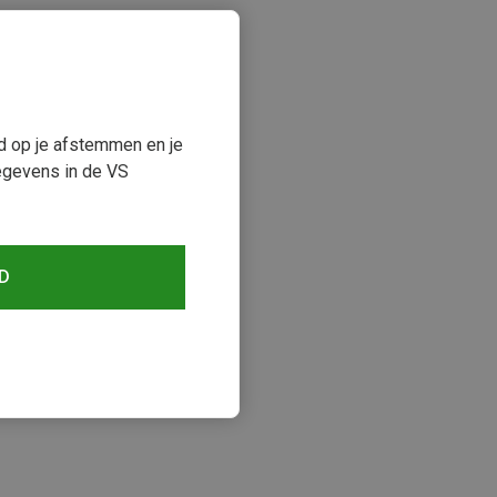
ud op je afstemmen en je
egevens in de VS
D