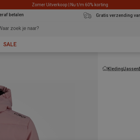
Zomer Uitverkoop | Nu t/m 60% korting
eraf betalen
Gratis verzending va
SALE
Kleding
Jassen