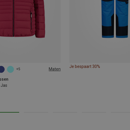
Je bespaart 30%
Maten
+5
ssen
 Jas