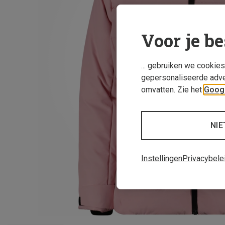
Voor je be
... gebruiken we cookie
gepersonaliseerde adve
omvatten. Zie het
Googl
NIE
Instellingen
Privacybele