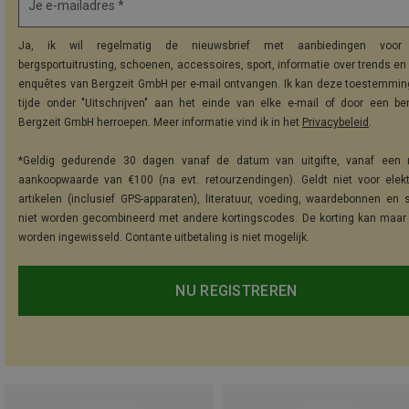
Je e-mailadres *
Ja, ik wil regelmatig de nieuwsbrief met aanbiedingen voor 
bergsportuitrusting, schoenen, accessoires, sport, informatie over trends en 
enquêtes van Bergzeit GmbH per e-mail ontvangen. Ik kan deze toestemming
tijde onder "Uitschrijven" aan het einde van elke e-mail of door een be
Bergzeit GmbH herroepen. Meer informatie vind ik in het
Privacybeleid
.
*Geldig gedurende 30 dagen vanaf de datum van uitgifte, vanaf een 
aankoopwaarde van €100 (na evt. retourzendingen). Geldt niet voor elek
artikelen (inclusief GPS-apparaten), literatuur, voeding, waardebonnen en 
niet worden gecombineerd met andere kortingscodes. De korting kan maar
worden ingewisseld. Contante uitbetaling is niet mogelijk.
NU REGISTREREN