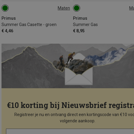
Maten
M
ONE SIZE
450G
Primus
Primus
Summer Gas Casette - groen
Summer Gas
€ 4,46
€ 8,95
€10 korting bij Nieuwsbrief registr
Registreer je nu en ontvang direct een kortingscode van €10 voo
volgende aankoop.