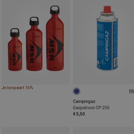
Je bespaart 16%
M
250G
Campingaz
Gaspatroon CP 250
€ 5,50