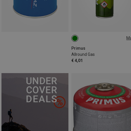
M
135G
Primus
Allround Gas
€ 4,01