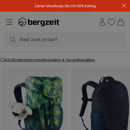
Zomer Uitverkoop | Nu t/m 60% korting
SALE
Kinderen
Uitrusting
Rugzakken & Tassen
Rugzakken