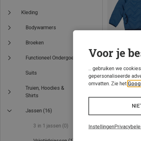
Kleding
Bodywarmers
Broeken
Voor je be
Functioneel Ondergoed
Je bespaart 42%
... gebruiken we cookie
Suits
gepersonaliseerde adve
omvatten. Zie het
Googl
Truien, Hoodies &
Shirts
NIE
Jassen
(16)
3 in 1 jassen
(0)
Instellingen
Privacybele
Vrijetijdsjassen
(1)