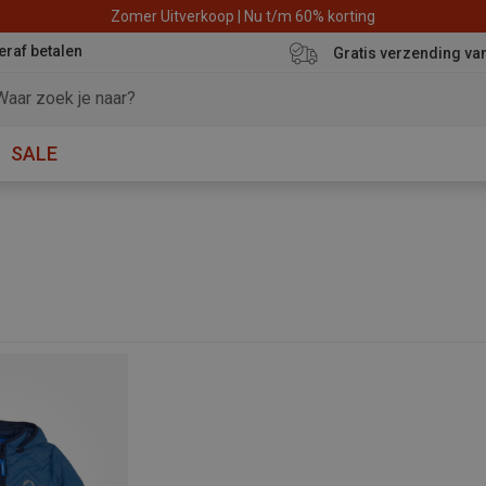
Zomer Uitverkoop | Nu t/m 60% korting
eraf betalen
Gratis verzending va
SALE