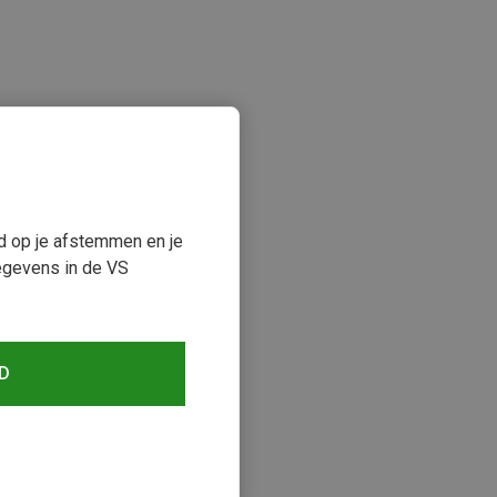
ud op je afstemmen en je
egevens in de VS
keken
D