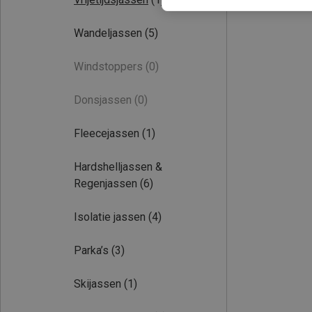
Wandeljassen
(5)
Windstoppers
(0)
Donsjassen
(0)
Fleecejassen
(1)
Hardshelljassen &
Regenjassen
(6)
Isolatie jassen
(4)
Parka’s
(3)
Skijassen
(1)