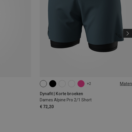
Maten
+2
XS
S
M
L
XL
Dynafit | Korte broeken
Dames Alpine Pro 2/1 Short
€ 72,20