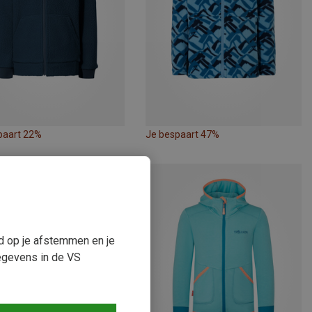
paart 22%
Je bespaart 47%
ud op je afstemmen en je
egevens in de VS