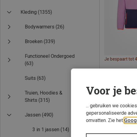
Kleding
(1355)
Bodywarmers
(26)
Broeken
(339)
Functioneel Ondergoed
Je bespaart tot 
(63)
Suits
(63)
Voor je be
Truien, Hoodies &
Shirts
(315)
... gebruiken we cookie
gepersonaliseerde adve
Jassen
(490)
omvatten. Zie het
Googl
3 in 1 jassen
(14)