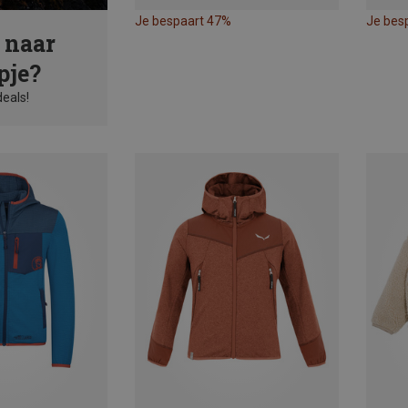
Je bespaart 47%
Je bes
 naar
pje?
deals!