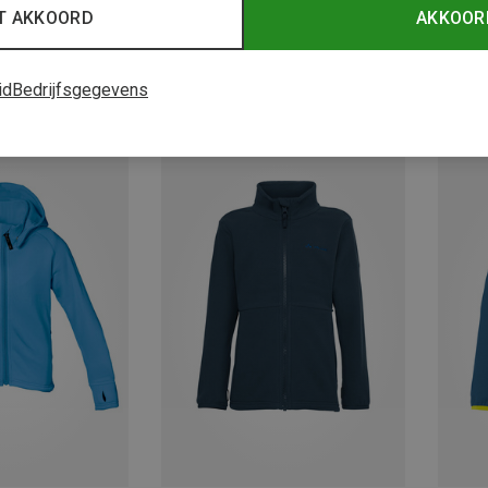
T AKKOORD
AKKOOR
id
Bedrijfsgegevens
Je bespaart 46%
Je bes