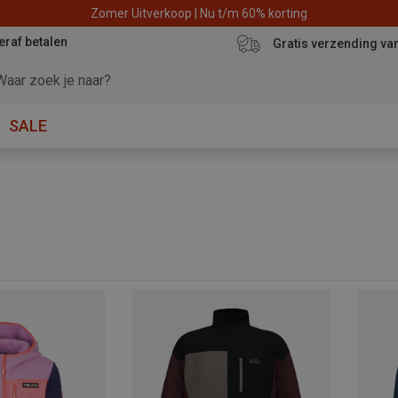
Zomer Uitverkoop | Nu t/m 60% korting
eraf betalen
Gratis verzending va
SALE