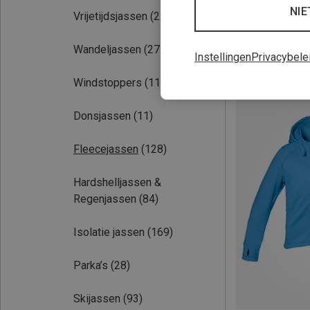
NIE
Vrijetijdsjassen
(22)
Wandeljassen
(277)
Instellingen
Privacybele
Je bespaart 33%
Windstoppers
(11)
Donsjassen
(11)
Fleecejassen
(128)
Hardshelljassen &
Regenjassen
(84)
Isolatie jassen
(169)
Parka’s
(28)
Skijassen
(93)