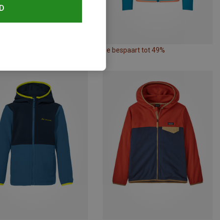
D
paart 36%
Je bespaart tot 49%