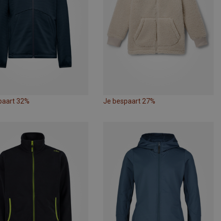
paart 32%
Je bespaart 27%