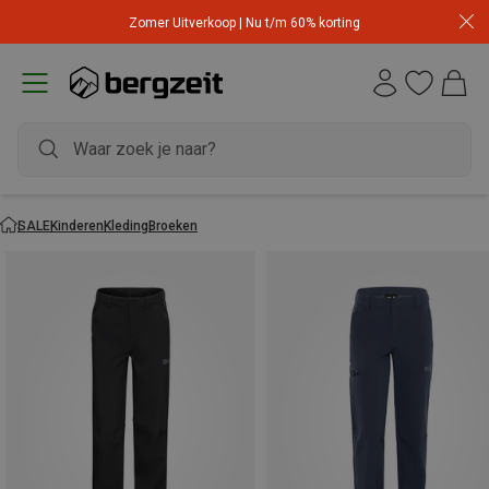
Zomer Uitverkoop | Nu t/m 60% korting
SALE
Kinderen
Kleding
Broeken