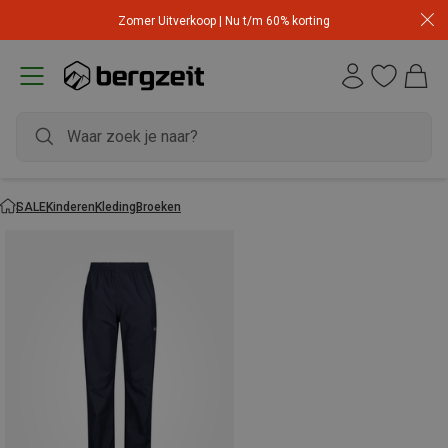
Zomer Uitverkoop | Nu t/m 60% korting
SALE
Kinderen
Kleding
Broeken