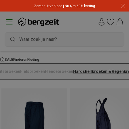
Zomer Uitverkoop | Nu t/m 60% korting
SALE
Kinderen
Kleding
ritsbroeken
Fietsbroeken
Fleecebroeken
Hardshellbroeken & Regenbr