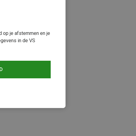
ud op je afstemmen en je
egevens in de VS
paart 63%
D
keken