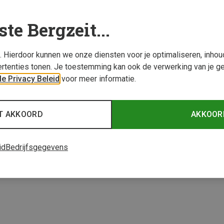
ste Bergzeit...
s. Hierdoor kunnen we onze diensten voor je optimaliseren, inho
rtenties tonen. Je toestemming kan ook de verwerking van je g
e Privacy Beleid
voor meer informatie.
Je bespaart 35%
Je bes
T AKKOORD
AKKOOR
3 van 3 producten be
id
Bedrijfsgegevens