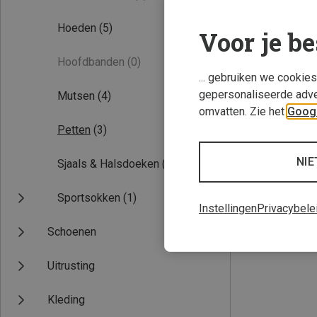
Hoeden
(5)
Voor je be
Hoofdbanden
(0)
... gebruiken we cookie
gepersonaliseerde adve
Mutsen
(4)
omvatten. Zie het
Googl
Petten
(3)
Je bespaart 37%
NIE
Sjaals & Halsdoeken
(1)
Sportsokken
(1)
Instellingen
Privacybele
Schoenen
Uitrusting
Kleding