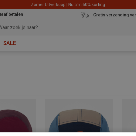
Zomer Uitverkoop | Nu t/m 60% korting
eraf betalen
Gratis verzending va
SALE