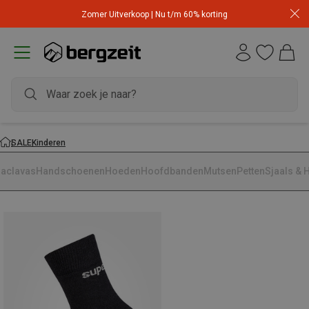
Zomer Uitverkoop | Nu t/m 60% korting
SALE
Kinderen
laclavas
Handschoenen
Hoeden
Hoofdbanden
Mutsen
Petten
Sjaals & 