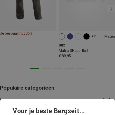
Je bespaart tot 35%
Maten
+11
ONE SIZE
Bliz
Matrix SF sportbril
€ 89,95
Populaire categorieën
BACKPACKS
Voor je beste Bergzeit...