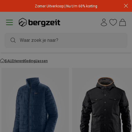
Zomer Uitverkoop | Nu t/m 60% korting
SALE
Heren
Kleding
Jassen