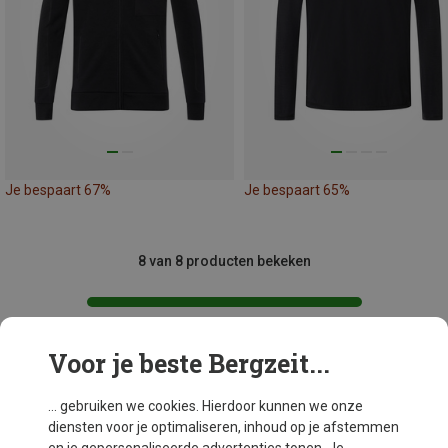
Je bespaart 67%
Je bespaart 65%
8 van 8 producten bekeken
Voor je beste Bergzeit...
Mogelijk interessant voor je
... gebruiken we cookies. Hierdoor kunnen we onze
diensten voor je optimaliseren, inhoud op je afstemmen