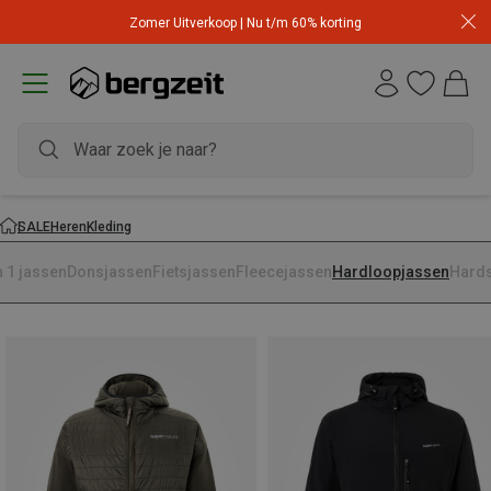
Zomer Uitverkoop | Nu t/m 60% korting
SALE
Heren
Kleding
n 1 jassen
Donsjassen
Fietsjassen
Fleecejassen
Hardloopjassen
Hards