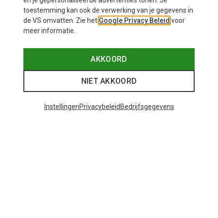
en je gepersonaliseerde advertenties tonen. Je
toestemming kan ook de verwerking van je gegevens in
de VS omvatten. Zie het
Google Privacy Beleid
voor
meer informatie.
AKKOORD
NIET AKKOORD
Instellingen
Privacybeleid
Bedrijfsgegevens
Je bespaart tot 29%
Maten
+12
ONE SIZE
Bliz
Matrix SF sportbril
€ 89,95