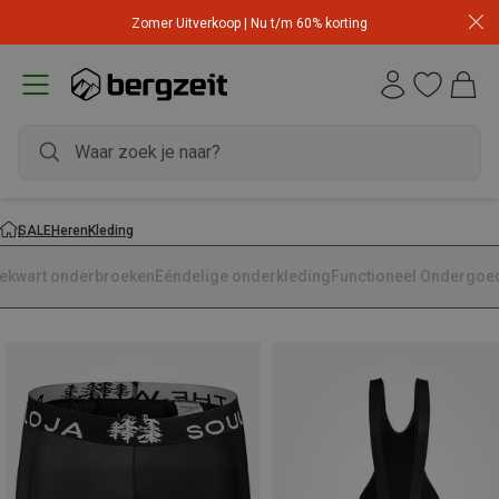
Zomer Uitverkoop | Nu t/m 60% korting
SALE
Heren
Kleding
iekwart onderbroeken
Eéndelige onderkleding
Functioneel Ondergoe