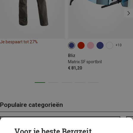
Je bespaart tot 27%
+10
Bliz
Matrix SF sportbril
€ 81,20
Populaire categorieën
BACKPACKS
Voor je beste Bergzeit...