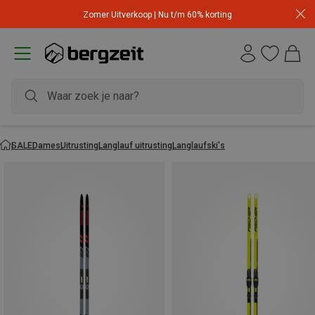
Zomer Uitverkoop | Nu t/m 60% korting
SALE
Dames
Uitrusting
Langlauf uitrusting
Langlaufski's