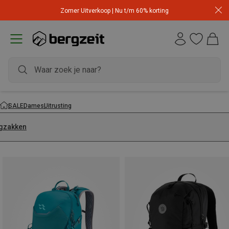
Zomer Uitverkoop | Nu t/m 60% korting
SALE
Dames
Uitrusting
gzakken