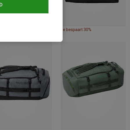
D
paart 24%
Je bespaart 30%