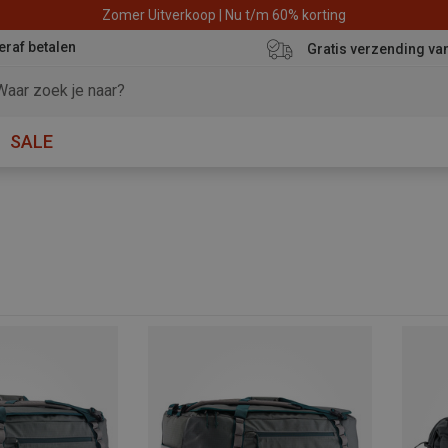
Zomer Uitverkoop | Nu t/m 60% korting
eraf betalen
Gratis verzending va
SALE