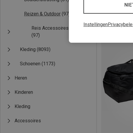
NIE
Reizen & Outdoor
(97)
Instellingen
Privacybele
Reis Accessoires
Je bespaart 26%
(97)
Kleding
(8093)
Schoenen
(1173)
Heren
Kinderen
Kleding
Accessoires