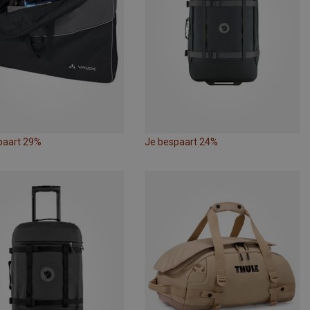
paart 29%
Je bespaart 24%