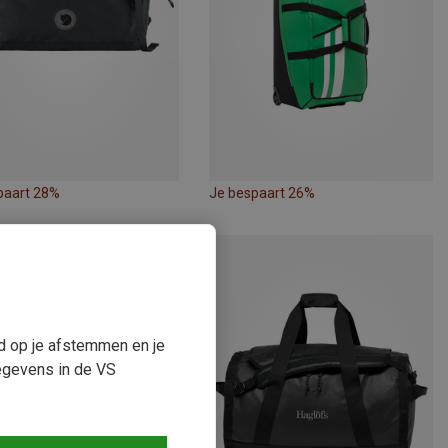
paart 28%
Je bespaart 26%
ud op je afstemmen en je
egevens in de VS