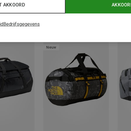
T AKKOORD
AKKOOR
id
Bedrijfsgegevens
Je bespaart 41%
Je bes
Nieuw