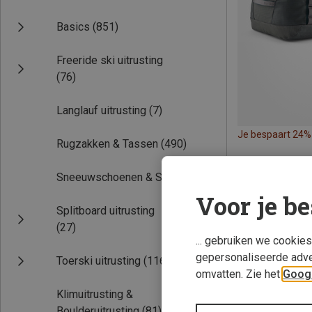
Basics
(851)
Freeride ski uitrusting
(76)
Langlauf uitrusting
(7)
Je bespaart 24%
Rugzakken & Tassen
(490)
Sneeuwschoenen & Sleeën
(2)
Voor je be
Splitboard uitrusting
(27)
... gebruiken we cookie
gepersonaliseerde adve
Toerski uitrusting
(116)
omvatten. Zie het
Googl
Klimuitrusting &
Boulderuitrusting
(81)