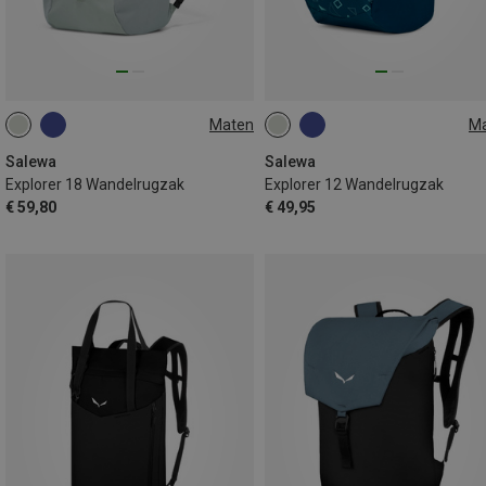
Maten
M
18L
12L
Salewa
Salewa
Explorer 18 Wandelrugzak
Explorer 12 Wandelrugzak
€ 59,80
€ 49,95