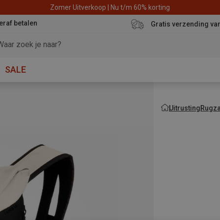
Zomer Uitverkoop | Nu t/m 60% korting
eraf betalen
Gratis verzending va
SALE
Uitrusting
Rugza