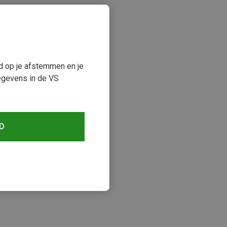
ud op je afstemmen en je
egevens in de VS
D