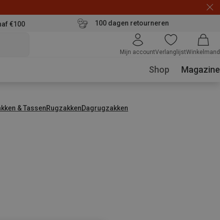
100 dagen retourneren
naf €100
Mijn account
Verlanglijst
Winkelmand
Shop
Magazine
kken & Tassen
Rugzakken
Dagrugzakken