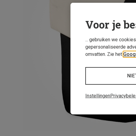
Voor je be
... gebruiken we cookie
gepersonaliseerde adve
omvatten. Zie het
Googl
NIE
Instellingen
Privacybele