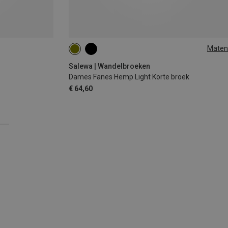
Maten
XS
S
M
L
Salewa | Wandelbroeken
Dames Fanes Hemp Light Korte broek
€ 64,60