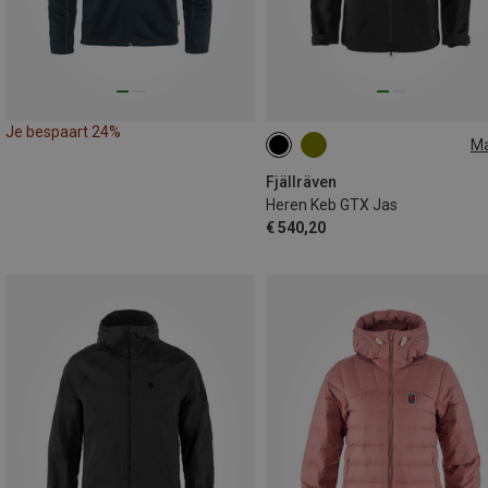
Je bespaart 24%
M
S
M
L
XL
Fjällräven
Heren Keb GTX Jas
€ 540,20