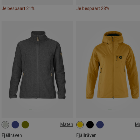
Je bespaart 21%
Je bespaart 28%
Maten
M
XS
S
L
XL
XS
S
M
L
Fjällräven
Fjällräven