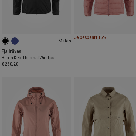
Je bespaart 15%
Maten
S
M
L
XL
Fjällräven
Heren Keb Thermal Windjas
€ 230,20