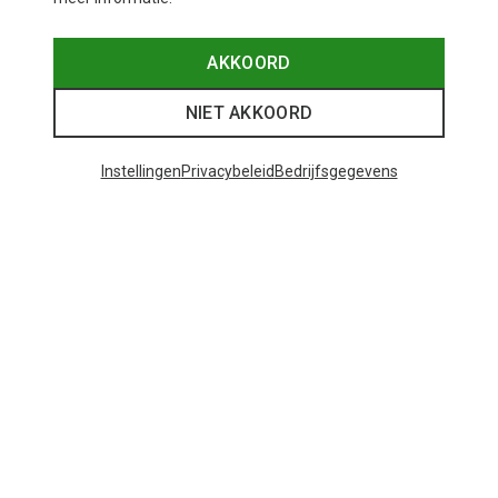
Je bespaart 27%
Je bespaart 15%
AKKOORD
NIET AKKOORD
48 van 70 producten bekeken
Instellingen
Privacybeleid
Bedrijfsgegevens
MEER PRODUCTEN BEKIJKEN
Mogelijk interessant voor je