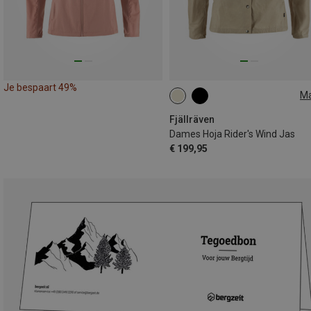
Je bespaart 49%
M
XS
S
M
L
XL
Fjällräven
Dames Hoja Rider's Wind Jas
€ 199,95