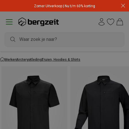
Zomer Uitverkoop | Nu t/m 60% korting
Merken
Arcteryx
Kleding
Truien, Hoodies & Shirts