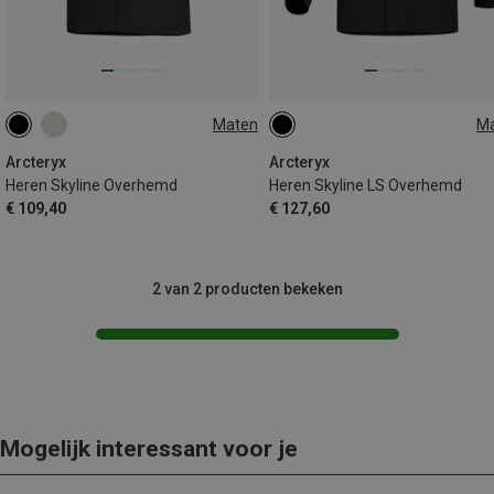
Maten
M
XL
S
M
L
XL
Arcteryx
Arcteryx
Heren Skyline Overhemd
Heren Skyline LS Overhemd
€ 109,40
€ 127,60
2 van 2 producten bekeken
Mogelijk interessant voor je