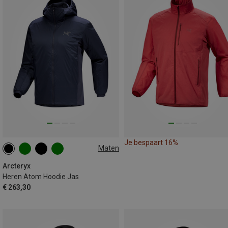
Je bespaart 16%
Maten
S
M
XL
Arcteryx
Heren Atom Hoodie Jas
€ 263,30