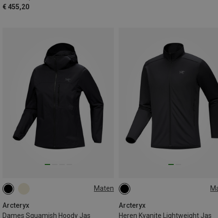
€ 455,20
Maten
M
XS
XXL
Arcteryx
Arcteryx
Dames Squamish Hoody Jas
Heren Kyanite Lightweight Jas