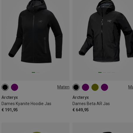
Maten
M
XS
S
M
L
XL
XS
S
M
L
XL
Arcteryx
Arcteryx
Dames Kyanite Hoodie Jas
Dames Beta AR Jas
€ 191,95
€ 649,95