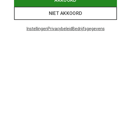
AKKOORD
Je bespaart 34%
NIET AKKOORD
Instellingen
Privacybeleid
Bedrijfsgegevens
47 van 47 producten bekeken
Mogelijk interessant voor je