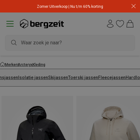
Zomer Uitverkoop | Nu t/m 60% korting
Merken
Arcteryx
Kleding
nsjassen
Isolatie jassen
Skijassen
Toerski jassen
Fleecejassen
Hardlo