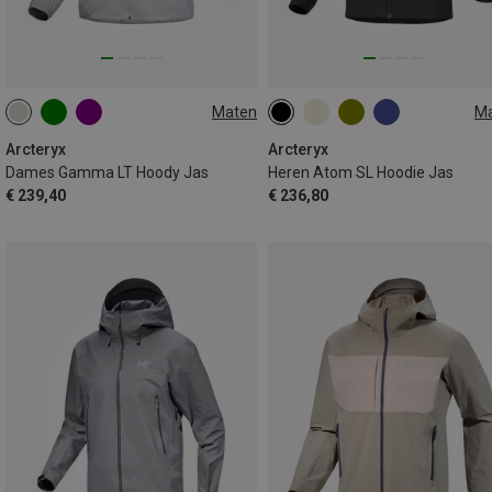
Maten
M
XS
S
L
XL
S
M
XL
Arcteryx
Arcteryx
Dames Gamma LT Hoody Jas
Heren Atom SL Hoodie Jas
€ 239,40
€ 236,80