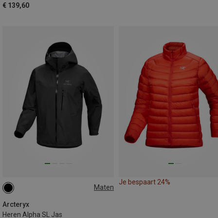
€ 139,60
Je bespaart 24%
Maten
S
L
XL
Arcteryx
Heren Alpha SL Jas