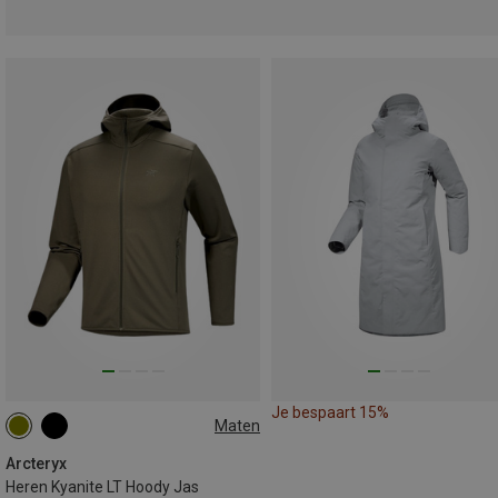
Je bespaart 15%
Maten
S
L
XL
XXL
Arcteryx
Heren Kyanite LT Hoody Jas