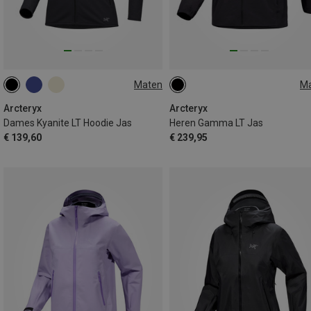
Maten
M
XS
S
L
XL
Arcteryx
Arcteryx
Dames Kyanite LT Hoodie Jas
Heren Gamma LT Jas
€ 139,60
€ 239,95