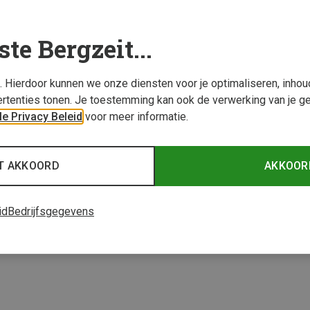
ste Bergzeit...
s. Hierdoor kunnen we onze diensten voor je optimaliseren, inho
rtenties tonen. Je toestemming kan ook de verwerking van je g
e Privacy Beleid
voor meer informatie.
Je bespaart 39%
T AKKOORD
AKKOOR
2 van 2 producten be
id
Bedrijfsgegevens