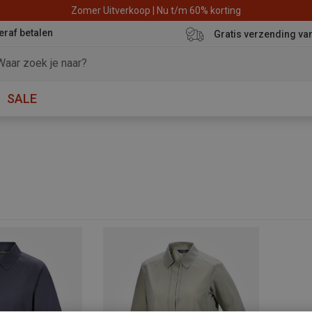
Zomer Uitverkoop | Nu t/m 60% korting
eraf betalen
Gratis verzending va
SALE