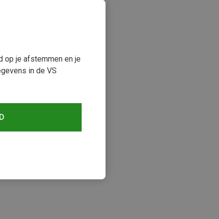
ud op je afstemmen en je
egevens in de VS
D
keken