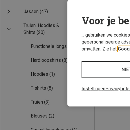
Jassen
(47)
Voor je be
Truien, Hoodies &
Shirts
(20)
... gebruiken we cookie
gepersonaliseerde adve
Functionele longsleeves
(4)
omvatten. Zie het
Googl
Je bespaart 34%
Hardloopshirts
(8)
NIE
Hoodies
(1)
T-shirts
(8)
Instellingen
Privacybele
Truien
(3)
Blouses
(2)
Casual longsleeves
(1)