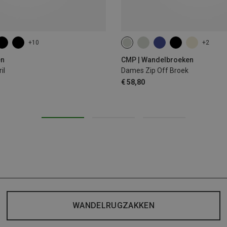
+10
+2
en
CMP | Wandelbroeken
il
Dames Zip Off Broek
€ 58,80
WANDELRUGZAKKEN