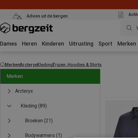
Acht
Advies uit de bergen
Dames
Heren
Kinderen
Uitrusting
Sport
Merken
Merken
Arcteryx
Kleding
Truien, Hoodies & Shirts
Merken
Arcteryx
Kleding
(89)
Broeken
(21)
Bodywarmers
(1)