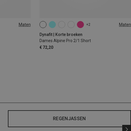
Maten
Maten
+2
XS
S
M
L
XL
Dynafit | Korte broeken
Dames Alpine Pro 2/1 Short
€ 72,20
REGENJASSEN