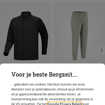
Voor je beste Bergzeit...
Je bespaart 39%
Maten
S
M
L
XL
Arcteryx
... gebruiken we cookies. Hierdoor kunnen we onze
Heren Skyline LS Overhemd
diensten voor je optimaliseren, inhoud op je afstemmen
€ 127,60
en je gepersonaliseerde advertenties tonen. Je
toestemming kan ook de verwerking van je gegevens in
de VS omvatten. Zie het
Google Privacy Beleid
voor