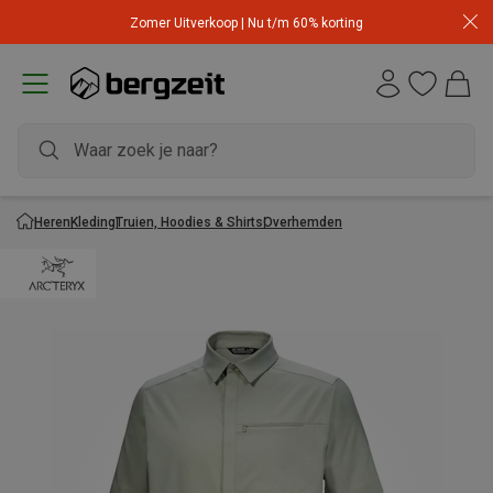
Zomer Uitverkoop | Nu t/m 60% korting
Heren
Kleding
Truien, Hoodies & Shirts
Overhemden