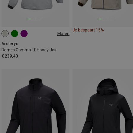
Je bespaart 15%
Maten
XS
S
L
XL
Arcteryx
Dames Gamma LT Hoody Jas
€ 239,40