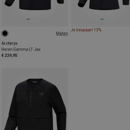
Je bespaart 13%
Maten
L
XL
Arcteryx
Heren Gamma LT Jas
€ 239,95