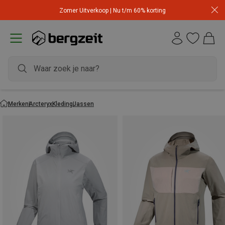
Zomer Uitverkoop | Nu t/m 60% korting
Merken
Arcteryx
Kleding
Jassen