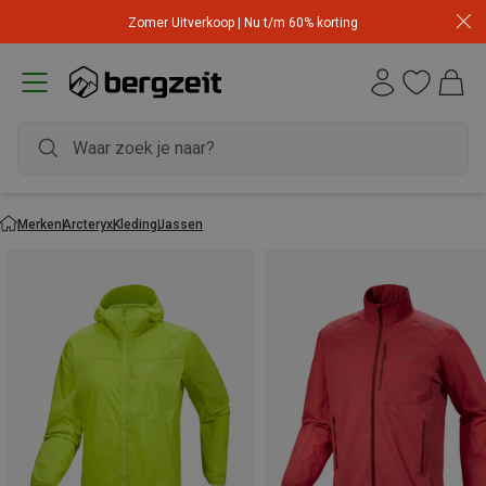
Zomer Uitverkoop | Nu t/m 60% korting
Merken
Arcteryx
Kleding
Jassen