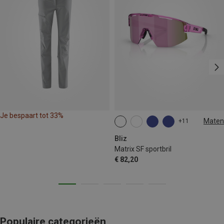
Je bespaart tot 33%
Maten
+11
ONE SIZE
Bliz
Matrix SF sportbril
€ 82,20
Populaire categorieën