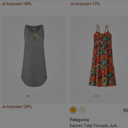
Je bespaart 48%
Je bespaart 10%
Je bespaart 28%
M
XS
M
L
Patagonia
Dames Tidal Threads Jurk