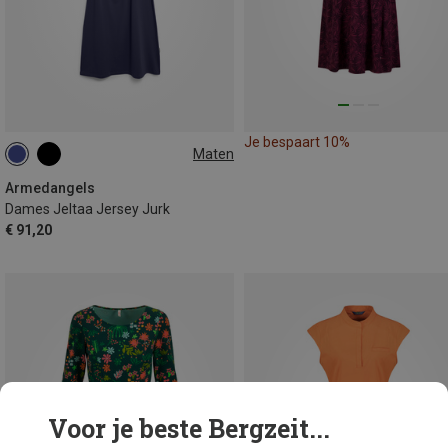
Je bespaart 10%
Maten
XS
S
Armedangels
Dames Jeltaa Jersey Jurk
€ 91,20
Voor je beste Bergzeit...