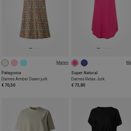
Maten
M
XS
M
M
L
Patagonia
Super.Natural
Dames Amber Dawn jurk
Dames Relax Jurk
€ 70,50
€ 73,80