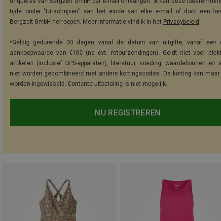
enquêtes van Bergzeit GmbH per e-mail ontvangen. Ik kan deze toestemming
tijde onder "Uitschrijven" aan het einde van elke e-mail of door een be
Bergzeit GmbH herroepen. Meer informatie vind ik in het
Privacybeleid
.
*Geldig gedurende 30 dagen vanaf de datum van uitgifte, vanaf een 
aankoopwaarde van €100 (na evt. retourzendingen). Geldt niet voor elek
artikelen (inclusief GPS-apparaten), literatuur, voeding, waardebonnen en 
niet worden gecombineerd met andere kortingscodes. De korting kan maar
worden ingewisseld. Contante uitbetaling is niet mogelijk.
NU REGISTREREN