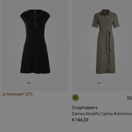
Je bespaart 52%
M
XS
S
M
L
XL
XXL
Craghoppers
€ 144,20