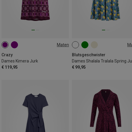
Maten
M
S
L
S
L
Crazy
Blutsgeschwister
Dames Kimera Jurk
Dames Shalala Tralala Spring Ju
€ 119,95
€ 99,95