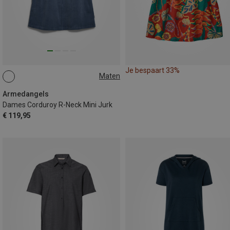
Je bespaart 33%
Maten
XS
S
M
L
Armedangels
Dames Corduroy R-Neck Mini Jurk
€ 119,95