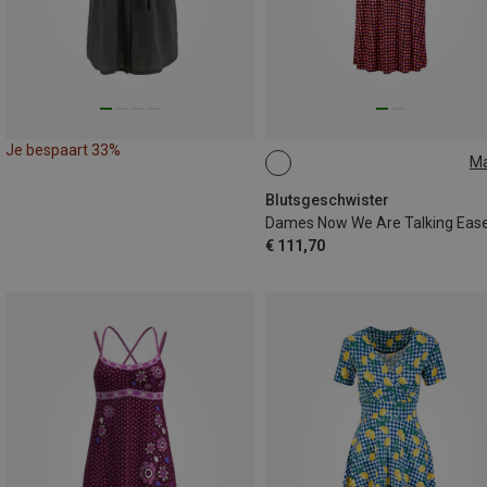
Je bespaart 33%
M
S
M
Blutsgeschwister
€ 111,70