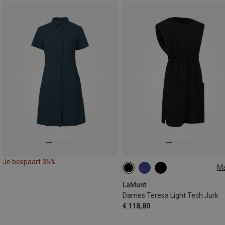
Je bespaart 35%
M
XS
S
M
L
XL
LaMunt
Dames Teresa Light Tech Jurk
€ 118,80