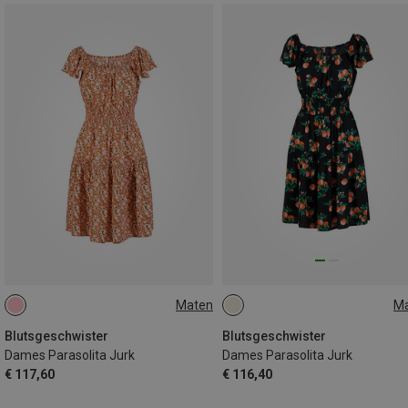
Maten
M
S
M
XS
S
M
Blutsgeschwister
Blutsgeschwister
Dames Parasolita Jurk
Dames Parasolita Jurk
€ 117,60
€ 116,40