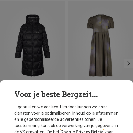
Voor je beste Bergzeit...
Je bespaart 14%
Je bespaart 30%
... gebruiken we cookies. Hierdoor kunnen we onze
diensten voor je optimaliseren, inhoud op je afstemmen
en je gepersonaliseerde advertenties tonen. Je
toestemming kan ook de verwerking van je gegevens in
de VS omvatten. Zie het
Google Privacy Beleid
voor