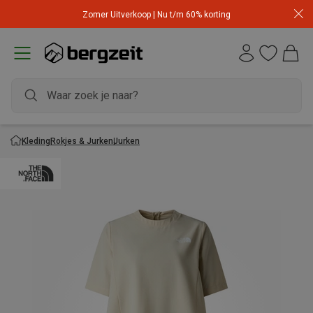
Zomer Uitverkoop | Nu t/m 60% korting
Kleding
Rokjes & Jurken
Jurken